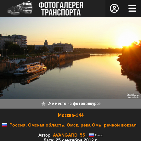
2-е место на фотоконкурсе
Москва-144
Россия, Омская область, Омск, река Омь, речной вокзал
Автор:
AVANGARD_55
·
Омск
Дата:
25 сентября 2012 г.