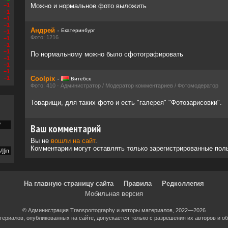
–1
Можно и нормальное фото выложить
–1
–1
–1
Андрей
·
Екатеринбург
–1
Фото: 1216
–1
–1
–1
По нормальному можно было сфотографировать
–1
–1
–1
–1
Coolpix
·
Витебск
Фото: 410 · Администратор / Модератор комментариев / Фотомодератор
Товарищи, для таких фото и есть "галерея" "Фотозарисовки".
Ваш комментарий
Вы не
вошли на сайт
.
Комментарии могут оставлять только зарегистрированные пол
На главную страницу сайта
Правила
Редколлегия
Мобильная версия
© Администрация Transportography и авторы материалов, 2022—2026
ериалов, опубликованных на сайте, допускается только с разрешения их авторов и об