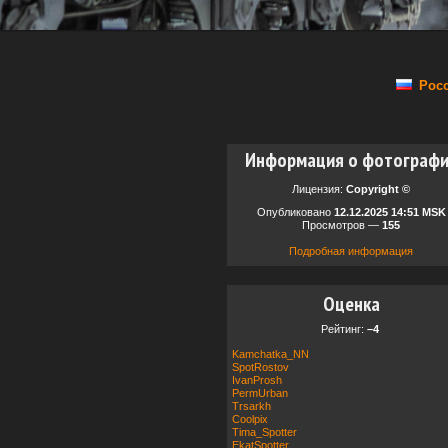
Росс
Информация о фотограф
Лицензия:
Copyright ©
Опубликовано
12.12.2025 14:51 MSK
Просмотров —
155
Подробная информация
Оценка
Рейтинг:
–4
Kamchatka_NN
SpotRostov
IvanProsh
PermUrban
Trsarkh
Coolpix
Tima_Spotter
EkatSpotter