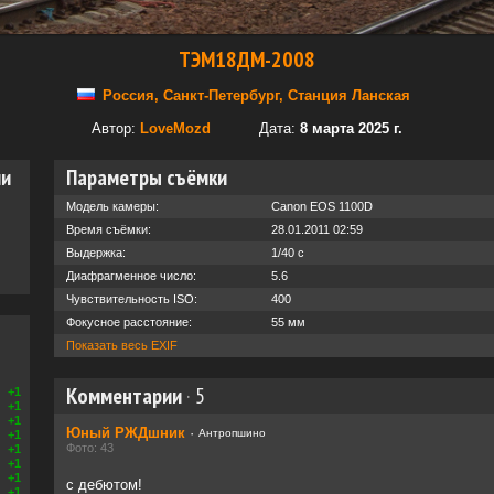
ТЭМ18ДМ-2008
Россия, Санкт-Петербург, Станция Ланская
Автор:
LoveMozd
Дата:
8 марта 2025 г.
ии
Параметры съёмки
Модель камеры:
Canon EOS 1100D
Время съёмки:
28.01.2011 02:59
Выдержка:
1/40 с
Диафрагменное число:
5.6
Чувствительность ISO:
400
Фокусное расстояние:
55 мм
Показать весь EXIF
Комментарии
·
5
+1
+1
+1
Юный РЖДшник
·
Антропшино
+1
Фото: 43
+1
+1
+1
с дебютом!
+1