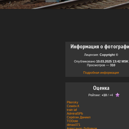
Информация о фотограф
Лицензия:
Copyright ©
Опубликовано
10.03.2025 13:42 MSK
Просмотров —
310
Подробная информация
Оценка
Рейтинг:
+10
/
+4
Pitersky
Семëн.К
train iaf
AdmiralSPb
Серёгин Даниил
TODote
dimas071
Александр Добряков