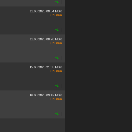
+0
+1
/
–0
11.03.2025
00:54 MSK
Ссылка
+0
+1
/
–0
11.03.2025
08:20 MSK
Ссылка
+0
+1
/
–0
15.03.2025
21:05 MSK
Ссылка
+0
+1
/
–0
16.03.2025
09:42 MSK
Ссылка
+0
+1
/
–0