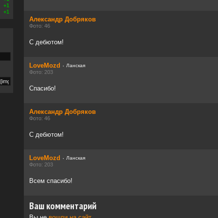
+1
+1
Александр Добряков
Фото: 46
С дебютом!
LoveMozd
·
Ланская
Фото: 203
Спасибо!
Александр Добряков
Фото: 46
С дебютом!
LoveMozd
·
Ланская
Фото: 203
Всем спасибо!
Ваш комментарий
Вы не
вошли на сайт
.