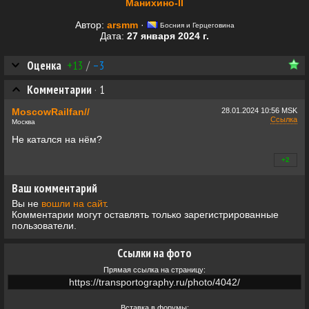
Манихино-II
Автор:
arsmm
·
Босния и Герцеговина
Дата:
27 января 2024 г.
Оценка
+13
/
–3
Комментарии
·
1
MoscowRailfan//
28.01.2024
10:56 MSK
Ссылка
Москва
Не катался на нём?
+2
+0
Ваш комментарий
Вы не
вошли на сайт
.
Комментарии могут оставлять только зарегистрированные
пользователи.
Ссылки на фото
Прямая ссылка на страницу:
Вставка в форумы: