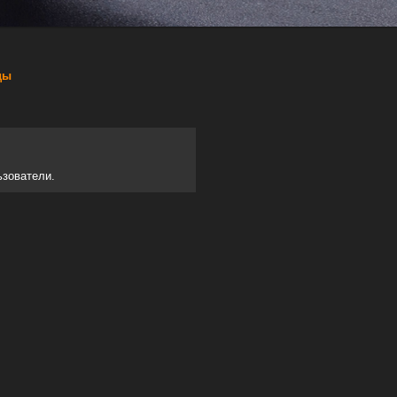
ды
ьзователи.