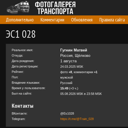
Дополнительно
Комментарии
Обновления
Правила сайта
ЭС1 028
Гугнин Матвей
Реальное имя:
Россия, Щёлково
Откуда:
1 августа
Дата рождения:
Дата регистрации:
24.03.2025 MSK
Рейтинг:
фото
+8
, комментарии
+1
Пол:
мужской
Владение языками:
Русский
Время у пользователя:
15:49
(+3 ч.)
Был на сайте:
05.08.2026 MSK в 23:58 MSK
Контакты
ВКонтакте:
@Es1028
Telegram:
https://t.me/@Train_028