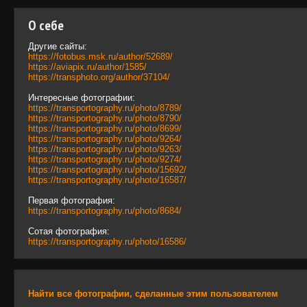
О себе
Другие сайты:
https://fotobus.msk.ru/author/52689/
https://aviapix.ru/author/1585/
https://transphoto.org/author/37104/
Интересные фотографии:
https://transportography.ru/photo/8789/
https://transportography.ru/photo/8790/
https://transportography.ru/photo/8699/
https://transportography.ru/photo/9264/
https://transportography.ru/photo/9263/
https://transportography.ru/photo/9274/
https://transportography.ru/photo/15692/
https://transportography.ru/photo/16587/
Первая фотография:
https://transportography.ru/photo/8684/
Сотая фотография:
https://transportography.ru/photo/16586/
Найти все фотографии, сделанные этим пользователем