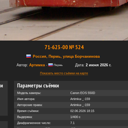
71-623-00 № 524
Россия, Пермь, улица Борчанинова
Автор:
Артимка
·
Дата:
2 июня 2026 г.
Пермь
Показать место съёмки на карте
ии
Параметры съёмки
Модель камеры:
Canon EOS 550D
Имя автора:
Artimka-_-159
Авторские права:
Artimka-_-159
Время съёмки:
02.06.2026 18:15
Выдержка:
1/400 с
Диафрагменное число:
7.1