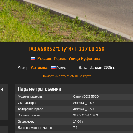
ГАЗ А68R52 "City" № Н 227 ЕВ 159
Россия, Пермь, Улица Куфонина
Автор:
Артимка
·
Дата:
31 мая 2026 г.
Пермь
Показать место съёмки на карте
ии
Параметры съёмки
Модель камеры:
Canon EOS 550D
Имя автора:
Artimka-_-159
Авторские права:
Artimka-_-159
Время съёмки:
31.05.2026 19:09
Выдержка:
1/400 с
Диафрагменное число:
7.1