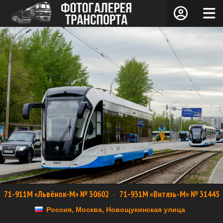
71-911М «Львёнок-М» № 30602
·
71-931М «Витязь-М» № 31445
Россия, Москва, Новощукинская улица