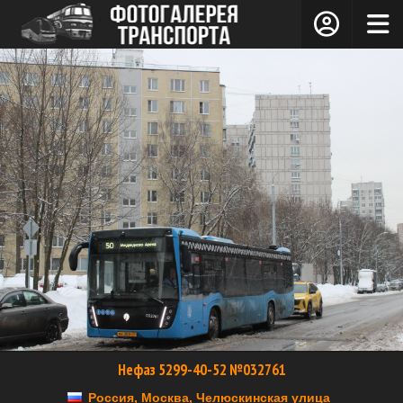
Нефаз 5299-40-52 №032761
Россия, Москва, Челюскинская улица