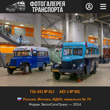
ГЗА-651 № 012
·
АКЗ-1 № 001
Россия, Москва, ВДНХ, павильон № 75
Форум ЭкспоСитиТранс — 2014