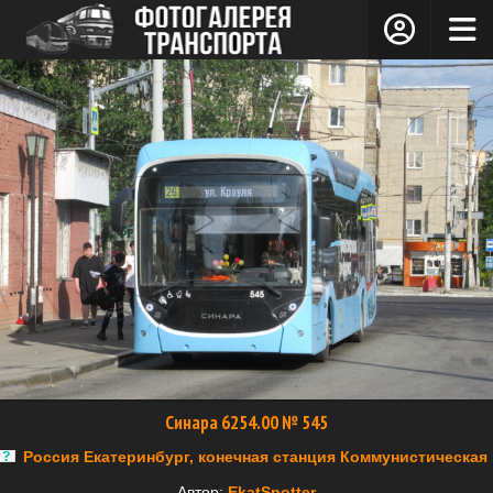
Синара 6254.00 № 545
Россия Екатеринбург, конечная станция Коммунистическая
Автор:
EkatSpotter