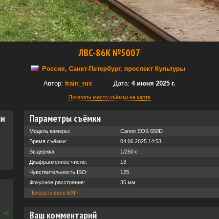
ЛВС-86К №5007
Россия, Санкт-Петербург, проспект Культуры
Автор:
train_rus
Дата:
4 июня 2025 г.
Показать место съёмки на карте
ии
Параметры съёмки
Модель камеры:
Canon EOS 650D
Время съёмки:
04.06.2025 14:53
Выдержка:
1/250 с
Диафрагменное число:
13
Чувствительность ISO:
125
Фокусное расстояние:
35 мм
Показать весь EXIF
Ваш комментарий
+1