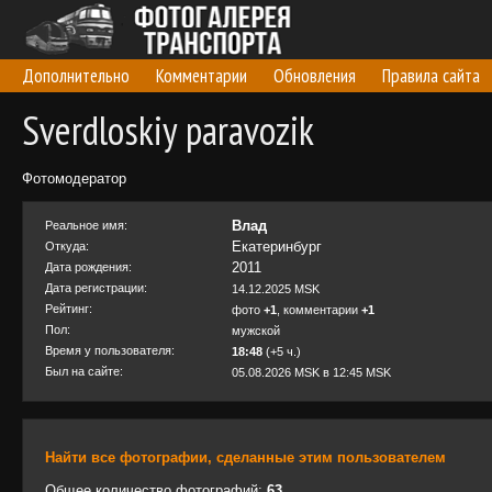
Дополнительно
Комментарии
Обновления
Правила сайта
Sverdloskiy paravozik
Фотомодератор
Влад
Реальное имя:
Екатеринбург
Откуда:
2011
Дата рождения:
Дата регистрации:
14.12.2025 MSK
Рейтинг:
фото
+1
, комментарии
+1
Пол:
мужской
Время у пользователя:
18:48
(+5 ч.)
Был на сайте:
05.08.2026 MSK в 12:45 MSK
Найти все фотографии, сделанные этим пользователем
Общее количество фотографий:
63