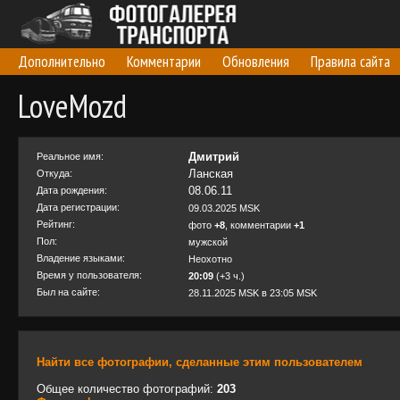
Дополнительно
Комментарии
Обновления
Правила сайта
LoveMozd
Дмитрий
Реальное имя:
Ланская
Откуда:
08.06.11
Дата рождения:
Дата регистрации:
09.03.2025 MSK
Рейтинг:
фото
+8
, комментарии
+1
Пол:
мужской
Владение языками:
Неохотно
Время у пользователя:
20:09
(+3 ч.)
Был на сайте:
28.11.2025 MSK в 23:05 MSK
Найти все фотографии, сделанные этим пользователем
Общее количество фотографий:
203