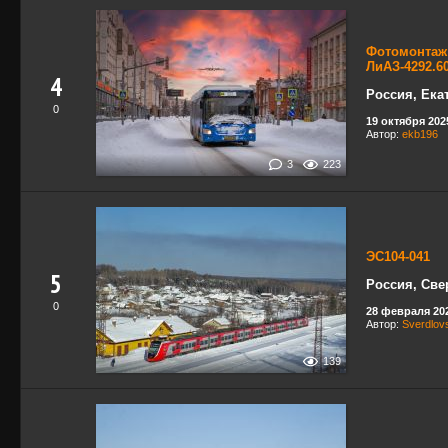
Фотомонтаж
ЛиАЗ-4292.60
4
Россия, Ека
0
19 октября 2025
Автор:
ekb196
3
223
ЭС104-041
5
Россия, Све
0
28 февраля 202
Автор:
Sverdlov
139