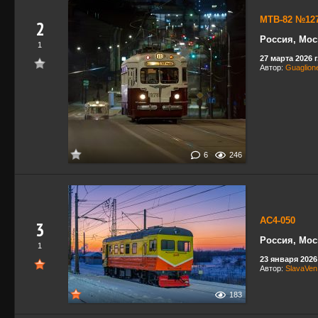
МТВ-82 №12
2
Россия, Мос
1
27 марта 2026 г
Автор:
Guaglion
6
246
АС4-050
3
Россия, Мо
1
23 января 2026 
Автор:
SlavaVen
183