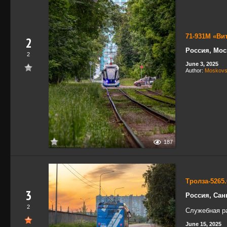
71-931М «Ви
2
Россия, Мос
2
June 3, 2025
Author:
Moskovs
187
Тролза-5265
3
Россия, Сан
2
Служебная р
June 15, 2025