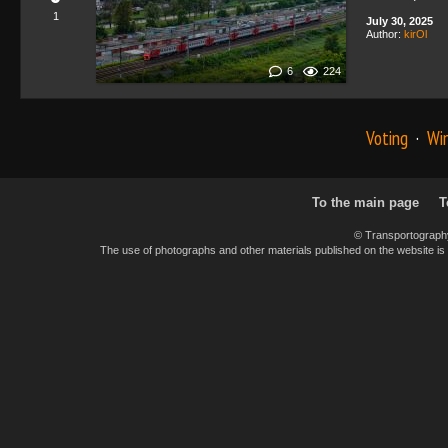
1
July 30, 2025
Author:
kirOl
6
224
Voting
·
Wi
To the main page
T
© Transportograph
The use of photographs and other materials published on the website is pe