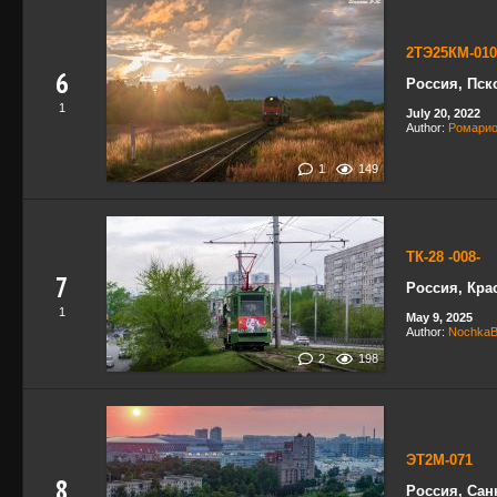
2ТЭ25КМ-010
6
Россия, Пск
1
July 20, 2022
Author:
Ромари
1
149
ТК-28 -008-
7
Россия, Кра
1
May 9, 2025
Author:
NochkaB
2
198
ЭТ2М-071
8
Россия, Сан