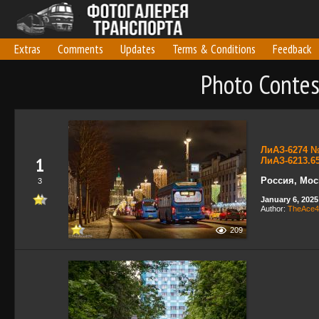
Extras
Comments
Updates
Terms & Conditions
Feedback
Photo Contes
ЛиАЗ-6274 №
1
ЛиАЗ-6213.6
Россия, Мос
3
January 6, 2025
Author:
TheAce4
209