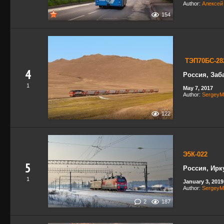
Author:
Алексей
154
ТЭП70БС-2
4
Россия, Заб
1
May 7, 2017
Author:
SergeyM
122
Э5К-022
5
Россия, Ирк
1
January 3, 2019
Author:
SergeyM
2
187