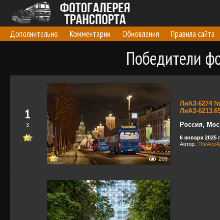
Дополнительно
Комментарии
Обновления
Правила сайта
Победители фо
ЛиАЗ-6274 №
1
ЛиАЗ-6213.6
Россия, Мос
3
6 января 2025 г
Автор:
TheAce4
209