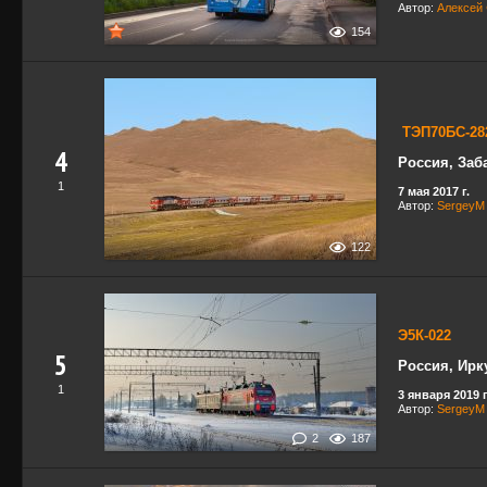
Автор:
Алексей
154
ТЭП70БС-2
4
Россия, Заб
1
7 мая 2017 г.
Автор:
SergeyM
122
Э5К-022
5
Россия, Ирк
1
3 января 2019 г
Автор:
SergeyM
2
187