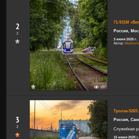
71-931М «Ви
2
Россия, Мос
2
3 июня 2025 г.
Автор:
Moskovsk
187
Тролза-5265
3
Россия, Сан
2
Служебная р
15 июня 2025 г.