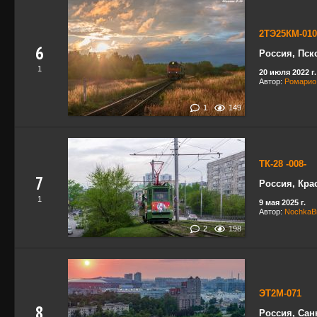
2ТЭ25КМ-010
6
Россия, Пск
1
20 июля 2022 г.
Автор:
Ромарио
1
149
ТК-28 -008-
7
Россия, Кра
1
9 мая 2025 г.
Автор:
NochkaB
2
198
ЭТ2М-071
8
Россия, Сан