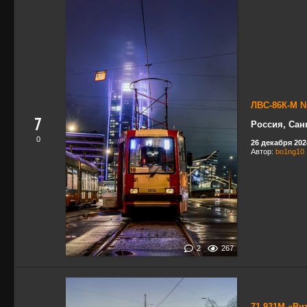
ЛВС-86К-М №
7
Россия, Санк
0
26 декабря 2024
Автор:
bo1ng10
2
267
71-931М «Ви