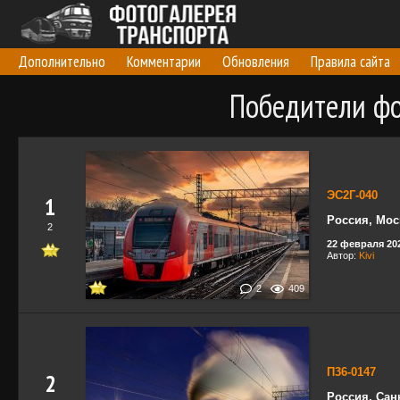
Дополнительно
Комментарии
Обновления
Правила сайта
Победители фо
ЭС2Г-040
1
Россия, Мос
2
22 февраля 202
Автор:
Kivi
2
409
П36-0147
2
Россия, Сан