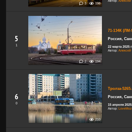
Автор:
Алексей
3
198
71-134К (ЛМ-
5
Россия, Сан
1
22 марта 2025 г
Автор:
Алексей
2
194
Тролза-5265
6
Россия, Сан
0
15 апреля 2025 
Автор:
LoveMoz
210