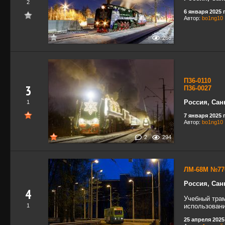
2
6 января 2025 г
Автор:
bo1ng10
266
П36-0110
3
П36-0027
Россия, Сан
1
7 января 2025 г
Автор:
bo1ng10
2
294
ЛМ-68М №77
Россия, Сан
4
Учебный трам
1
использовани
25 апреля 2025 