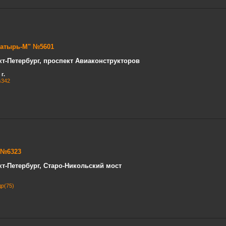
гатырь-М" №5601
кт-Петербург, проспект Авиаконструкторов
г.
s342
 №6323
кт-Петербург, Старо-Никольский мост
р(75)