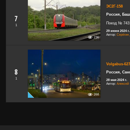
ЭС2Г-158
Россия, Баш
7
Поезд № 743
1
29 июня 2024 г.
Автор:
Серёгин
236
Volgabus-62
8
Россия, Сан
1
28 мая 2024 г.
Автор:
Алексей
268