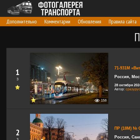
Дополнительно
Комментарии
Обновления
Правила сайта
П
71-931М «Ви
1
Россия, Мос
3
28 октября 2024
Автор:
сразуру
158
ПР (18М) № 
2
Россия, Сан
3