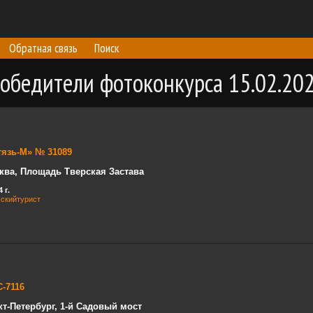
Обратная связь
Поиск
обедители фотоконкурса 15.02.20
тязь-М» № 31089
ква, Площадь Тверская Застава
 г.
сскийтурист
С-7116
кт-Петербург, 1-й Садовый мост