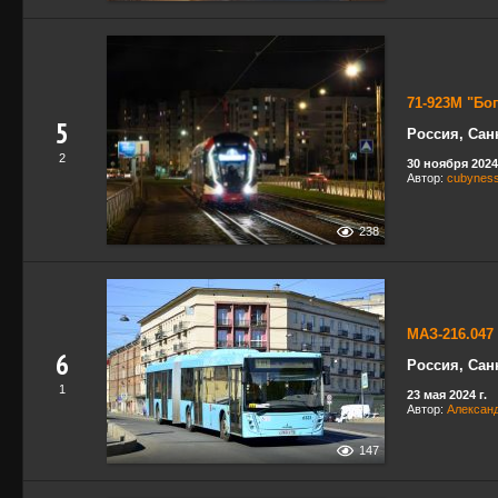
71-923М "Бо
5
Россия, Сан
2
30 ноября 2024 
Автор:
cubynes
238
МАЗ-216.047
6
Россия, Сан
1
23 мая 2024 г.
Автор:
Александ
147