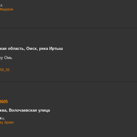
г.
 Федоров
кая область, Омск, река Иртыш
ку Омь
RD_55
2605
ква, Волочаевская улица
 г.
y Spoter