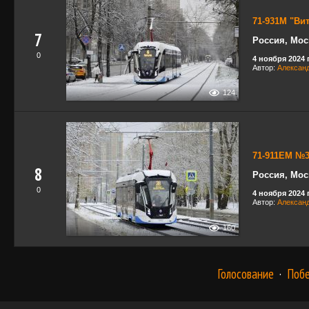
71-931М "Ви
7
Россия, Мос
0
4 ноября 2024 г
Автор:
Александ
124
71-911ЕМ №3
8
Россия, Мос
0
4 ноября 2024 г
Автор:
Александ
160
Голосование
·
Поб