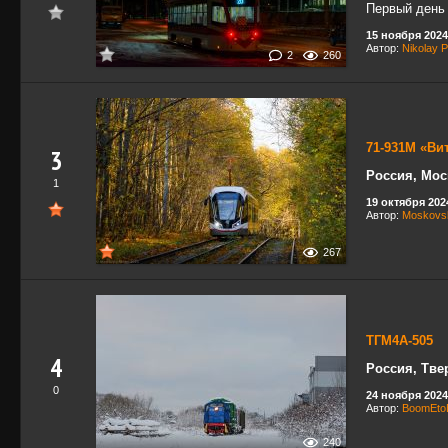
Первый день 
15 ноября 2024 
Автор:
Nikolay P
2
260
71-931М «Ви
3
Россия, Мос
1
19 октября 2024
Автор:
Moskovsk
267
ТГМ4А-505
4
Россия, Тве
0
24 ноября 2024 
Автор:
BoomEto
240