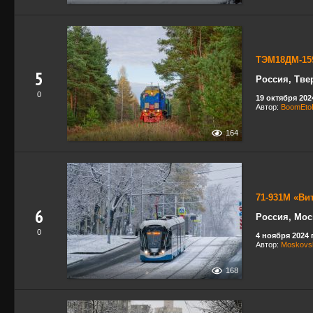
ТЭМ18ДМ-15
5
Россия, Тве
0
19 октября 2024
Автор:
BoomEto
164
71-931М «Ви
6
Россия, Мос
0
4 ноября 2024 г
Автор:
Moskovsk
168