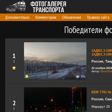
Дополнительно
Комментарии
Обновления
Правила сайта
Победители фо
1АДМ1.3-108
1
1АДМ1.3-108
Россия, Тве
2
22 ноября 2024 
Автор:
BoomEto
291
БКМ Т701 № 
Россия, Сам
2
Маршрут 20. 
1