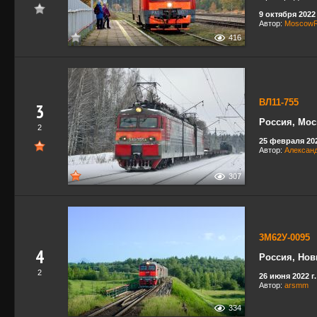
9 октября 2022 
Автор:
MoscowRa
416
ВЛ11-755
3
Россия, Мос
2
25 февраля 202
Автор:
Александ
307
3М62У-0095
4
Россия, Нов
2
26 июня 2022 г.
Автор:
arsmm
334