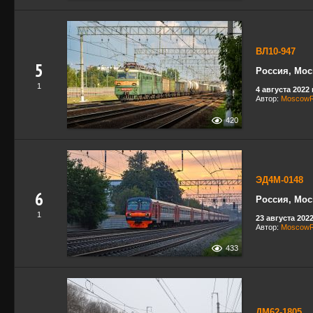
ВЛ10-947
5
Россия, Мос
1
4 августа 2022 г
Автор:
MoscowRa
420
ЭД4М-0148
6
Россия, Мос
1
23 августа 2022
Автор:
MoscowRa
433
ДМ62-1805