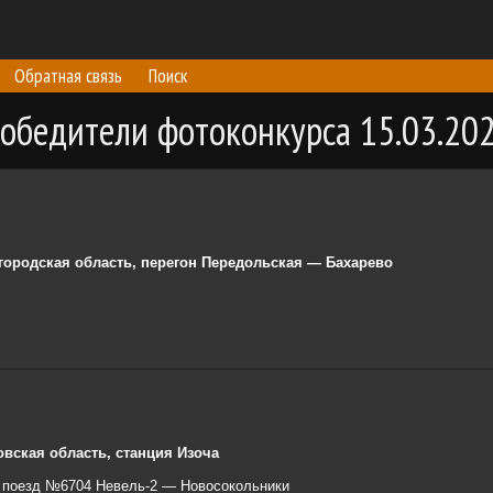
Обратная связь
Поиск
обедители фотоконкурса 15.03.20
городская область, перегон Передольская — Бахарево
овская область, станция Изоча
 поезд №6704 Невель-2 — Новосокольники