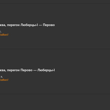
ква, перегон Люберцы-I — Перово
.
ilfan//
ква, перегон Перово — Люберцы-I
 г.
ilfan//