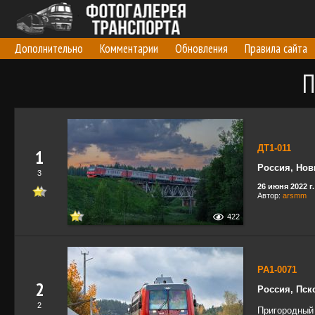
Дополнительно
Комментарии
Обновления
Правила сайта
П
ДТ1-011
1
Россия, Нов
3
26 июня 2022 г.
Автор:
arsmm
422
РА1-0071
2
Россия, Пск
2
Пригородный