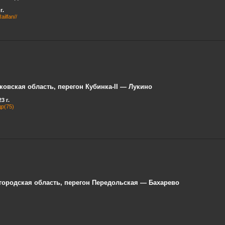
г.
ilfan//
ковская область, перегон Кубинка-II — Лукино
3 г.
р(75)
городская область, перегон Передольская — Бахарево