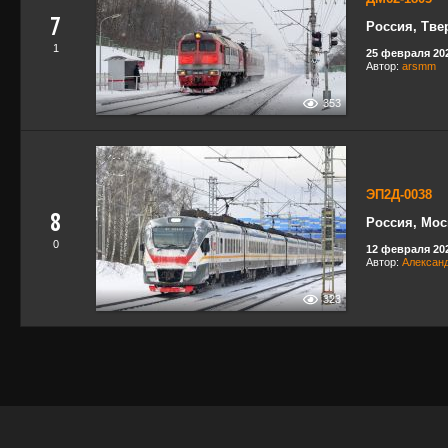
7
Россия, Тве
1
25 февраля 202
Автор:
arsmm
353
ЭП2Д-0038
8
Россия, Мос
0
12 февраля 202
Автор:
Александ
323