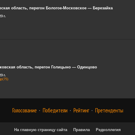
рская область, перегон Бологое-Московское — Березайка
3 г.
ковская область, перегон Голицыно — Одинцово
3 г.
р(75)
Голосование
·
Победители
·
Рейтинг
·
Претенденты
На главную страницу сайта
Правила
Редколлегия