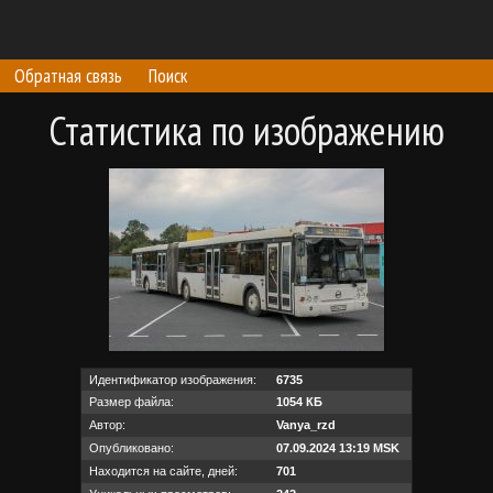
Обратная связь
Поиск
Статистика по изображению
Идентификатор изображения:
6735
Размер файла:
1054 КБ
Автор:
Vanya_rzd
Опубликовано:
07.09.2024 13:19 MSK
Находится на сайте, дней:
701