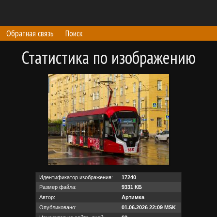
Обратная связь
Поиск
Статистика по изображению
Идентификатор изображения:
17240
Размер файла:
9331 КБ
Автор:
Артимка
Опубликовано:
01.06.2026 22:09 MSK