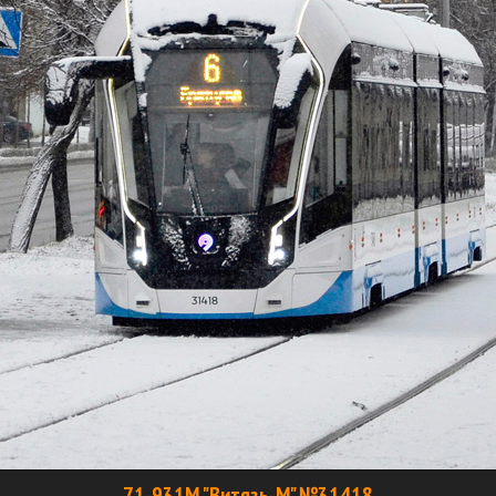
71-931М "Витязь-М" №31418