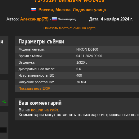
Россия, Москва, Лодочная улица
Автор:
Александр(75)
·
Дата:
4 ноября 2024 г.
Звенигород
Показать место съёмки на карте
ии
Параметры съёмки
Модель камеры:
NIKON D5100
Время съёмки:
04.11.2024 09:06
Выдержка:
1/320 с
Диафрагменное число:
5.6
Чувствительность ISO:
400
Фокусное расстояние:
70 мм
Показать весь EXIF
Ваш комментарий
+1
Вы не
вошли на сайт
.
Комментарии могут оставлять только зарегистрированные пол