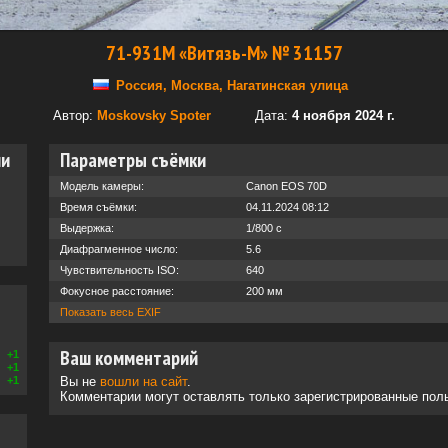
71-931М «Витязь-М» № 31157
Россия, Москва, Нагатинская улица
Автор:
Moskovsky Spoter
Дата:
4 ноября 2024 г.
ии
Параметры съёмки
Модель камеры:
Canon EOS 70D
Время съёмки:
04.11.2024 08:12
Выдержка:
1/800 с
Диафрагменное число:
5.6
Чувствительность ISO:
640
Фокусное расстояние:
200 мм
Показать весь EXIF
Ваш комментарий
+1
+1
+1
Вы не
вошли на сайт
.
Комментарии могут оставлять только зарегистрированные пол