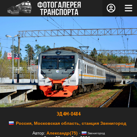
ЭД4М-0484
Россия, Московская область, станция Звенигород
Автор:
Александр(75)
·
Звенигород