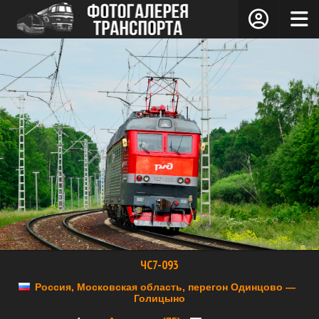
ЧС7-093
Россия, Московская область, перегон Одинцово —
Голицыно