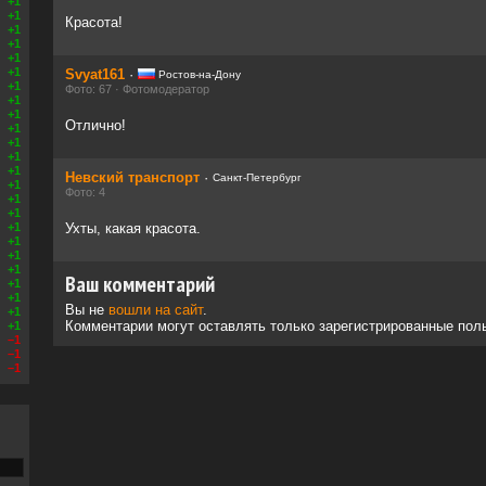
+1
+1
Красота!
+1
+1
+1
+1
Svyat161
·
Ростов-на-Дону
+1
Фото: 67 · Фотомодератор
+1
+1
Отлично!
+1
+1
+1
+1
Невский транспорт
·
Санкт-Петербург
+1
Фото: 4
+1
+1
+1
Ухты, какая красота.
+1
+1
+1
Ваш комментарий
+1
+1
Вы не
вошли на сайт
.
+1
Комментарии могут оставлять только зарегистрированные пол
+1
–1
–1
–1