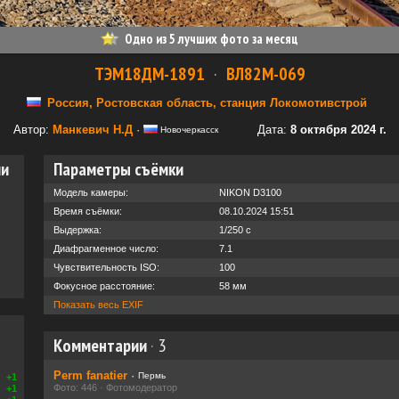
Одно из 5 лучших фото за месяц
ТЭМ18ДМ-1891
·
ВЛ82М-069
Россия, Ростовская область, станция Локомотивстрой
Автор:
Манкевич Н.Д
·
Дата:
8 октября 2024 г.
Новочеркасск
ии
Параметры съёмки
Модель камеры:
NIKON D3100
Время съёмки:
08.10.2024 15:51
Выдержка:
1/250 с
Диафрагменное число:
7.1
Чувствительность ISO:
100
Фокусное расстояние:
58 мм
Показать весь EXIF
Комментарии
·
3
Perm fanatier
·
Пермь
+1
Фото: 446 · Фотомодератор
+1