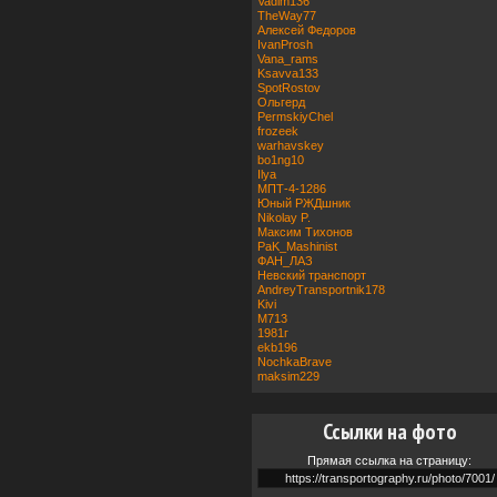
Vadim136
TheWay77
Алексей Федоров
IvanProsh
Vana_rams
Ksavva133
SpotRostov
Ольгерд
PermskiyChel
frozeek
warhavskey
bo1ng10
Ilya
МПТ-4-1286
Юный РЖДшник
Nikolay P.
Максим Тихонов
PaK_Mashinist
ФАН_ЛАЗ
Невский транспорт
AndreyTransportnik178
Kivi
M713
1981г
ekb196
NochkaBrave
maksim229
Ссылки на фото
Прямая ссылка на страницу: