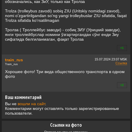
обозначались, как ЗиУ, только как Тролза
Trolza (trolleybus zavodi) sobiq ZIU (Uritskiy nomidagi zavod),
nomi o'zgartirilgandan so'ng yangi trolleybuslar ZIU sifatida, faqat
Trolza sifatida ko'rsatilmagan
Тролза ( Троллейбус заводи) - собиқ ЗИУ (Урицкий заводи),
янги троллейбуслар номини ўзгартиргандан сўнг енди Зиу
сифатида белгиланмаган, фақат Тролза
+1
+0
train_rus
15.07.2024
23:07 MSK
Ссылка
Train_rus
Хорошее фото! Три вида общественного транспорта в одном
фото
+2
+0
Ваш комментарий
Вы не
вошли на сайт
.
Комментарии могут оставлять только зарегистрированные
пользователи.
Ссылки на фото