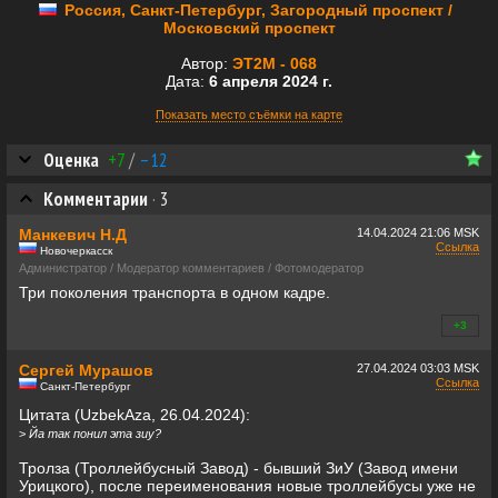
Россия, Санкт-Петербург, Загородный проспект /
Московский проспект
Автор:
ЭТ2М - 068
Дата:
6 апреля 2024 г.
Показать место съёмки на карте
Оценка
+7
/
–12
Комментарии
·
3
Манкевич Н.Д
14.04.2024
21:06 MSK
Ссылка
Новочеркасск
Администратор / Модератор комментариев / Фотомодератор
Три поколения транспорта в одном кадре.
+3
+0
Сергей Мурашов
27.04.2024
03:03 MSK
Ссылка
Санкт-Петербург
Цитата (UzbekAza, 26.04.2024):
>
Йа так понил эта зиу?
Тролза (Троллейбусный Завод) - бывший ЗиУ (Завод имени
Урицкого), после переименования новые троллейбусы уже не