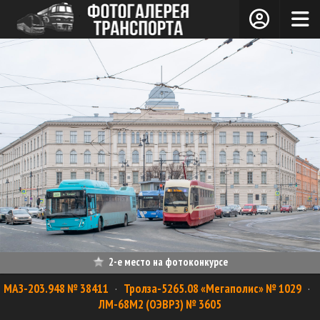
2-е место на фотоконкурсе
МАЗ-203.948 № 38411
·
Тролза-5265.08 «Мегаполис» № 1029
·
ЛМ-68М2 (ОЭВРЗ) № 3605