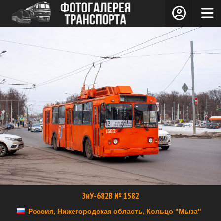
ЗиУ-682В № 1582
Россия, Нижегородская область, Кольцо "Мыза"