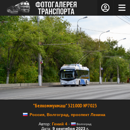
"Белкоммунмаш" 32100D №7023
Россия, Волгоград, проспект Ленина
Автор:
Гений 4
·
Волгоград
Дата:
9 сентября 2023 г.