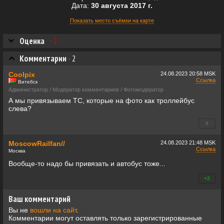
Дата:
30 августа 2017 г.
Показать место съёмки на карте
Оценка
–2
Комментарии
·
2
Coolpix
24.08.2023
20:58 MSK
Ссылка
Витебск
Администратор / Модератор комментариев / Фотомодератор
А мы привязываем ТС, которые на фото как троллейбус
слева?
0
+0
MoscowRailfan//
24.08.2023
21:48 MSK
Ссылка
Москва
Вообще-то надо бы привязать и автобус тоже...
+2
+0
Ваш комментарий
Вы не
вошли на сайт
.
Комментарии могут оставлять только зарегистрированные