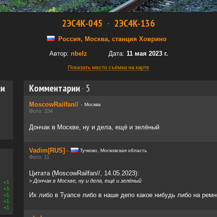
2ЭС4К-045
·
2ЭС4К-136
Россия, Москва, станция Ховрино
Автор:
nbelz
Дата:
11 мая 2023 г.
Показать место съёмки на карте
ии
Комментарии
·
5
MoscowRailfan//
·
Москва
Фото: 334
Дончак в Москве, ну и дела, ещё и зелёный
Vadim[RUS]
·
Тучково, Московская область
Фото: 11
Цитата (MoscowRailfan//, 14.05.2023):
>
Дончак в Москве, ну и дела, ещё и зелёный
+1
+1
Их либо в Туапсе либо в наше депо какое нибудь либо на ремн
+1
+1
+1