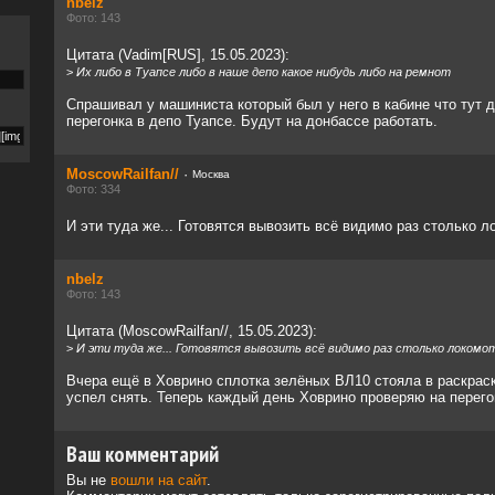
nbelz
Фото: 143
Цитата (Vadim[RUS], 15.05.2023):
>
Их либо в Туапсе либо в наше депо какое нибудь либо на ремнот
Спрашивал у машиниста который был у него в кабине что тут д
перегонка в депо Туапсе. Будут на донбассе работать.
MoscowRailfan//
·
Москва
Фото: 334
И эти туда же... Готовятся вывозить всё видимо раз столько 
nbelz
Фото: 143
Цитата (MoscowRailfan//, 15.05.2023):
>
И эти туда же... Готовятся вывозить всё видимо раз столько локом
Вчера ещё в Ховрино сплотка зелёных ВЛ10 стояла в раскраск
успел снять. Теперь каждый день Ховрино проверяю на перего
Ваш комментарий
Вы не
вошли на сайт
.