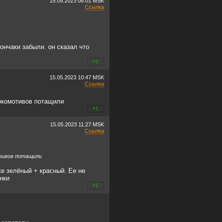
15.05.2023
08:01 MSK
Ссылка
ончаки забыли. он сказал что
+0
+1
/
–0
15.05.2023
10:47 MSK
Ссылка
локомотивов потащили
+0
+1
/
–0
15.05.2023
11:27 MSK
Ссылка
отивов потащили
е зелёный + красный. Ее не
нки
+0
+1
/
–0