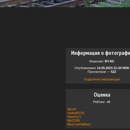
Информация о фотограф
Лицензия:
BY-NC
Опубликовано
14.05.2023 21:20 MSK
Просмотров —
522
Подробная информация
Оценка
Рейтинг:
+5
AlexM
Vadim[RUS]
Никита П.
NikZD95
MoscowRailfan//