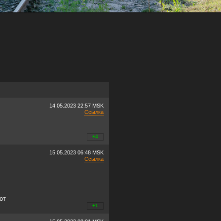
14.05.2023
22:57 MSK
Ссылка
+0
+4
/
–0
15.05.2023
06:48 MSK
Ссылка
от
+0
+1
/
–0