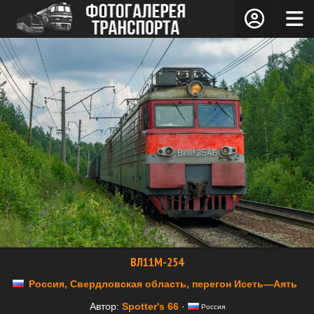
ВЛ11М-254
Россия, Свердловская область, перегон Исеть—Аять
Автор:
Spotter's 66
·
Россия