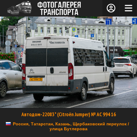
Автодом-22083* (Citroёn Jumper) № АС 994 16
Россия, Татарстан, Казань, Щербаковский переулок /
улица Бутлерова