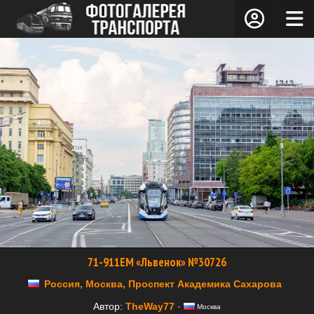
71-911ЕМ «Львенок» №30726
Россия, Москва, Проспект Академика Сахарова
Автор:
TheWay77
·
Москва