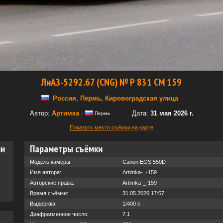
ЛиАЗ-5292.67 (CNG) № Р 831 СМ 159
Россия, Пермь, Кировоградская улица
Автор:
Артимка
·
Дата:
31 мая 2026 г.
Пермь
Показать место съёмки на карте
ии
Параметры съёмки
Модель камеры:
Canon EOS 550D
Имя автора:
Artimka-_-159
Авторские права:
Artimka-_-159
Время съёмки:
31.05.2026 17:57
Выдержка:
1/400 с
Диафрагменное число:
7.1