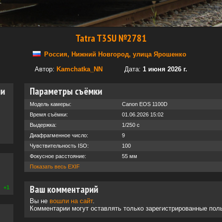
Tatra T3SU №2781
Россия, Нижний Новгород, улица Ярошенко
Автор:
Kamchatka_NN
Дата:
1 июня 2026 г.
ии
Параметры съёмки
Модель камеры:
Canon EOS 1100D
Время съёмки:
01.06.2026 15:02
Выдержка:
1/250 с
Диафрагменное число:
9
Чувствительность ISO:
100
Фокусное расстояние:
55 мм
Показать весь EXIF
Ваш комментарий
+1
Вы не
вошли на сайт
.
Комментарии могут оставлять только зарегистрированные пол