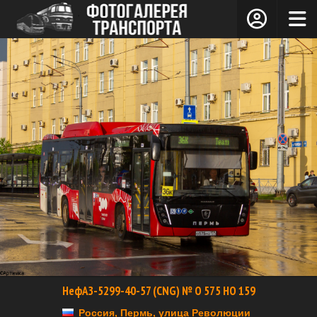
НефАЗ-5299-40-57 (CNG) № О 575 НО 159
Россия, Пермь, улица Революции