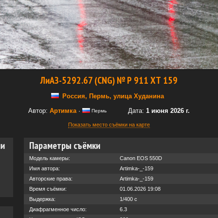
ЛиАЗ-5292.67 (CNG) № Р 911 ХТ 159
Россия, Пермь, улица Худанина
Автор:
Артимка
·
Дата:
1 июня 2026 г.
Пермь
Показать место съёмки на карте
ии
Параметры съёмки
Модель камеры:
Canon EOS 550D
Имя автора:
Artimka-_-159
Авторские права:
Artimka-_-159
Время съёмки:
01.06.2026 19:08
Выдержка:
1/400 с
Диафрагменное число:
6.3