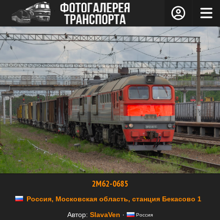
2М62-0685
Россия, Московская область, станция Бекасово 1
Автор:
SlavaVen
·
Россия