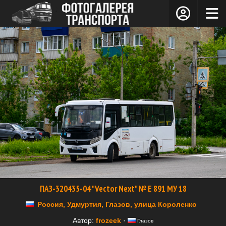
ПАЗ-320435-04 "Vector Next" № Е 891 МУ 18
Россия, Удмуртия, Глазов, улица Короленко
Автор:
frozeek
·
Глазов