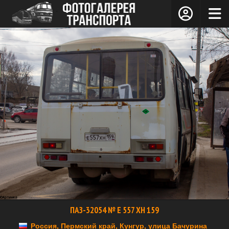
ПАЗ-32054 № Е 557 ХН 159
Россия, Пермский край, Кунгур, улица Бачурина