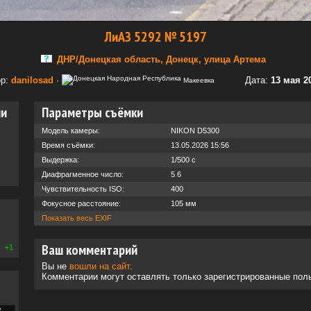
ЛиАЗ 5292 № 5197
ДНР/Донецкая область, Донецк, улица Артема
ор:
danilosad
·
Дата:
13 мая 20
Макеевка
ии
Параметры съёмки
Модель камеры:
NIKON D5300
Время съёмки:
13.05.2026 15:56
Выдержка:
1/500 с
Диафрагменное число:
5.6
Чувствительность ISO:
400
Фокусное расстояние:
105 мм
Показать весь EXIF
Ваш комментарий
+1
Вы не
вошли на сайт
.
Комментарии могут оставлять только зарегистрированные пол