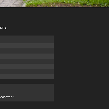
26 г.
ьзователи.