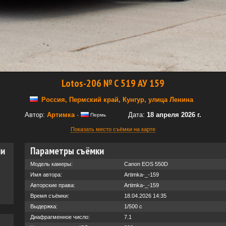
Lotos-206 № С 519 АУ 159
Россия, Пермский край, Кунгур, улица Ленина
Автор:
Артимка
·
Дата:
18 апреля 2026 г.
Пермь
Показать место съёмки на карте
ии
Параметры съёмки
Модель камеры:
Canon EOS 550D
Имя автора:
Artimka-_-159
Авторские права:
Artimka-_-159
Время съёмки:
18.04.2026 14:35
Выдержка:
1/500 с
Диафрагменное число:
7.1