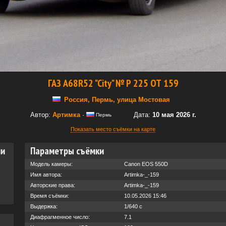
ГАЗ А68R52 "City" № Р 225 ОТ 159
Россия, Пермь, улица Мостовая
Автор:
Артимка
·
Дата:
10 мая 2026 г.
Пермь
Показать место съёмки на карте
ии
Параметры съёмки
Модель камеры:
Canon EOS 550D
Имя автора:
Artimka-_-159
Авторские права:
Artimka-_-159
Время съёмки:
10.05.2026 15:46
Выдержка:
1/640 с
Диафрагменное число:
7.1