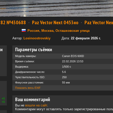
282 №430688
·
Paz Vector Next 0453но
·
Paz Vector Ne
Россия, Москва, Осташковская улица
Автор:
Losinoostrovskiy
Дата:
22 февраля 2026 г.
ии
Параметры съёмки
Модель камеры:
Canon EOS 600D
Время съёмки:
22.02.2026 13:53
Выдержка:
1/500 с
Диафрагменное число:
5.6
Чувствительность ISO:
250
Фокусное расстояние:
55 мм
Показать весь EXIF
Ваш комментарий
+1
+1
Вы не
вошли на сайт
.
Комментарии могут оставлять только зарегистрированные пол