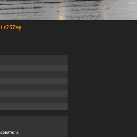
xt с257му
ьзователи.