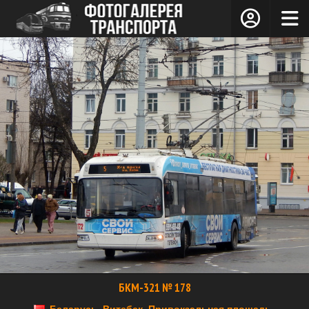
БКМ-321 № 178