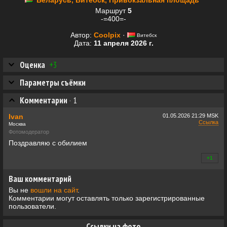
Беларусь, Витебск, Привокзальная площадь
Маршрут
5
-=400=-
Автор:
Coolpix
·
Витебск
Дата:
11 апреля 2026 г.
Оценка
+3
Параметры съёмки
Комментарии
·
1
Ivan
01.05.2026
21:29 MSK
Ссылка
Москва
Фотомодератор
Поздравляю с обилием
+1
+0
Ваш комментарий
Вы не
вошли на сайт
.
Комментарии могут оставлять только зарегистрированные
пользователи.
Ссылки на фото