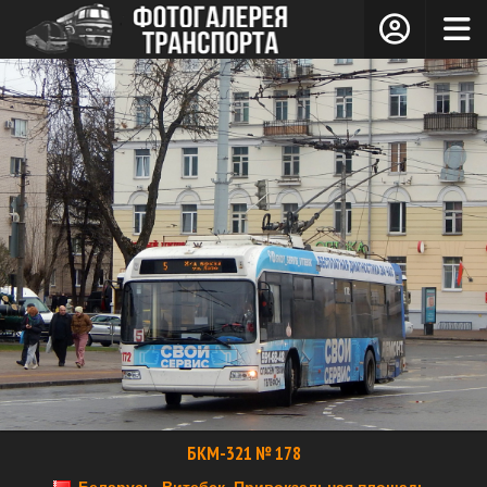
БКМ-321 № 178