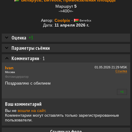
Беларусь, Витебск, Привокзальная площадь
Маршрут
5
-=400=-
Автор:
Coolpix
·
Витебск
Дата:
11 апреля 2026 г.
Оценка
+3
Параметры съёмки
Комментарии
·
1
Ivan
01.05.2026
21:29 MSK
Ссылка
Москва
Фотомодератор
Поздравляю с обилием
+1
+0
Ваш комментарий
Вы не
вошли на сайт
.
Комментарии могут оставлять только зарегистрированные
пользователи.
Ссылки на фото